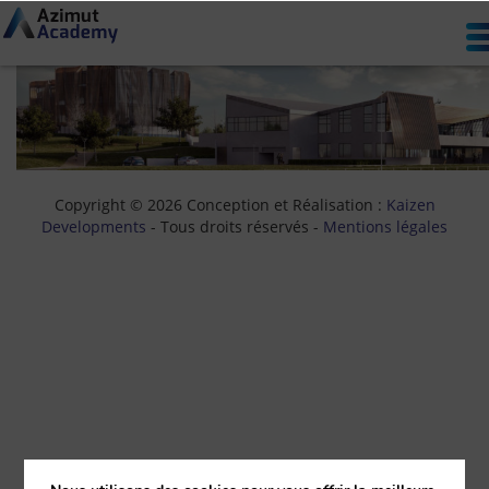
21 September 2017
header-archi
MENU
By
Copyright © 2026 Conception et Réalisation :
Kaizen
Developments
- Tous droits réservés -
Mentions légales